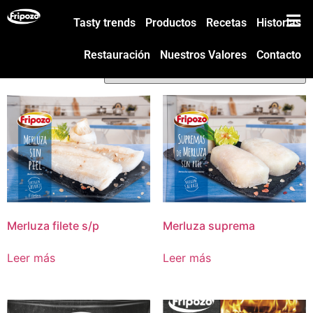
Inicio
/
Productos
/ Página 4
Tasty trends
Productos
Recetas
Historias
Mostrando 49–64 de 98 resultados
Restauración
Nuestros Valores
Contacto
Merluza filete s/p
Merluza suprema
Leer más
Leer más