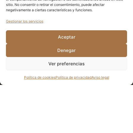
sitio. No consentir o retirar el consentimiento, puede afectar
negativamente a ciertas características y funciones.
Gestionar los servicios
Aceptar
Verifica esta casilla para aceptar la
política de privacidad
ENVIAR
Denegar
Ver preferencias
FRIPOZO
DESTACADOS
CALIDAD Y MEDIO AMBIENTE
TASTY TRENDS
Política de cookies
Política de privacidad
Aviso legal
FOOD SERVICE
NOSOTROS
EXPORTACIÓN
PRODUCTOS
TABLA DE ALÉRGENOS
RECETAS
EMPLEO
HISTORIAS
ATENCIÓN AL CONSUMIDOR
RESTAURACIÓN
CONTACTO