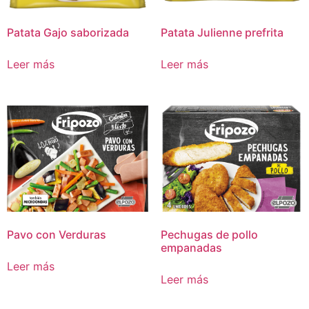
Patata Gajo saborizada
Patata Julienne prefrita
Leer más
Leer más
Pavo con Verduras
Pechugas de pollo
empanadas
Leer más
Leer más