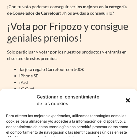
¡Con tu voto podemos conseguir ser
los mejores en la categoría
de Congelados de Carrefour
! ¿Nos ayudas a conseguirlo?
¡Vota por Fripozo y consigue
geniales premios!
Solo participar y votar por los nuestros productos y entrarás en
el sorteo de estos premios:
Tarjeta regalo Carrefour con 500€
iPhone SE
iPad
LG Oled
¿Cómo puedes votar en los
Gestionar el consentimiento
de las cookies
Premios Innovación Carrefour?
Para ofrecer las mejores experiencias, utilizamos tecnologías como las
cookies para almacenar y/o acceder a la información del dispositivo. El
Votar es muy fácil. Sigue estas instrucciones para participar en el
consentimiento de estas tecnologías nos permitirá procesar datos como
sorteo.
el comportamiento de navegación o las identificaciones únicas en este