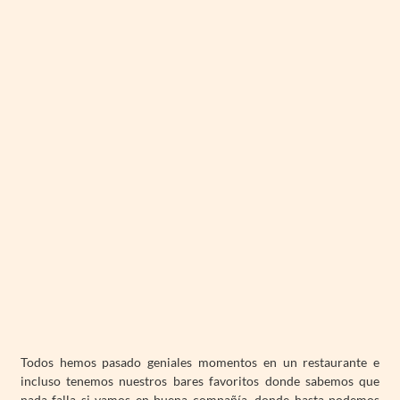
Todos hemos pasado geniales momentos en un restaurante e
incluso tenemos nuestros bares favoritos donde sabemos que
nada falla si vamos en buena compañía, donde hasta podemos