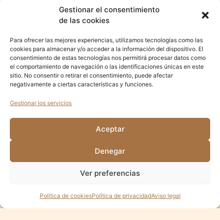
Gestionar el consentimiento
de las cookies
Para ofrecer las mejores experiencias, utilizamos tecnologías como las
cookies para almacenar y/o acceder a la información del dispositivo. El
consentimiento de estas tecnologías nos permitirá procesar datos como
el comportamiento de navegación o las identificaciones únicas en este
sitio. No consentir o retirar el consentimiento, puede afectar
negativamente a ciertas características y funciones.
Gestionar los servicios
Como empresa nos
comprometemos con el Medio Ambiente
y
apoyamos al ciudadano a que recicle más y mejor.
Aceptar
Con estos dibujos en
nuestros nuevos envases acostumbraremos
al ciudadano a que identifique rápidamente en que contenedor
Denegar
depositar su envases
y lo convierta en rutina.
Ver preferencias
¿COMPARTIMOS?
Política de cookies
Política de privacidad
Aviso legal