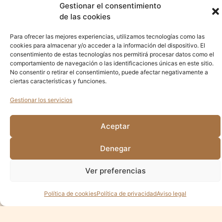
ir durante el día.
Gestionar el consentimiento
de las cookies
Con esta acción Fripozo pretende fomentar el acceso de estos
colectivos a las nuevas tecnologías de manera que puedan
Para ofrecer las mejores experiencias, utilizamos tecnologías como las
realizar acciones formativas en incluso búsqueda activa de
cookies para almacenar y/o acceder a la información del dispositivo. El
empleo.
consentimiento de estas tecnologías nos permitirá procesar datos como el
comportamiento de navegación o las identificaciones únicas en este sitio.
No consentir o retirar el consentimiento, puede afectar negativamente a
ciertas características y funciones.
¿COMPARTIMOS?
Gestionar los servicios
Aceptar
Denegar
Ver preferencias
Política de cookies
Política de privacidad
Aviso legal