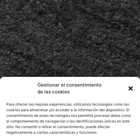
Gestionar el consentimiento
DESCUBRE TODOS LOS
de las cookies
PRODUCTOS FRIPOZO LISTOS
Para ofrecer las mejores experiencias, utilizamos tecnologías como las
PARA COCINAR.
cookies para almacenar y/o acceder a la información del dispositivo. El
consentimiento de estas tecnologías nos permitirá procesar datos como
el comportamiento de navegación o las identificaciones únicas en este
sitio. No consentir o retirar el consentimiento, puede afectar
negativamente a ciertas características y funciones.